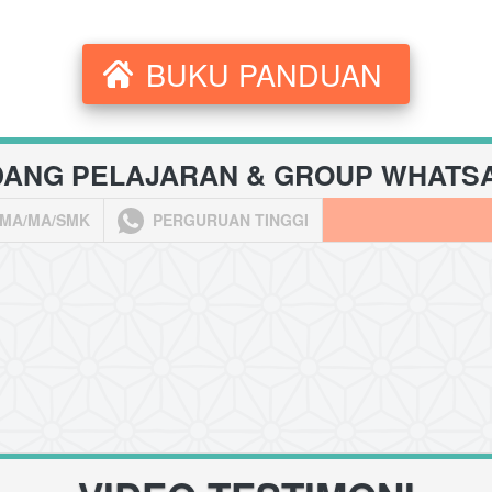
BUKU PANDUAN
`
DANG PELAJARAN & GROUP WHATS
MA/MA/SMK
PERGURUAN TINGGI