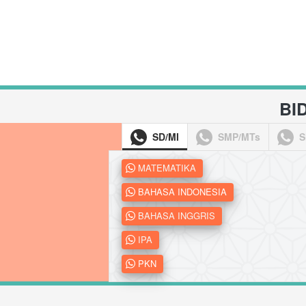
BI
SD/MI
SMP/MTs
S
`
MATEMATIKA
`
BAHASA INDONESIA
`
BAHASA INGGRIS
`
IPA
`
PKN