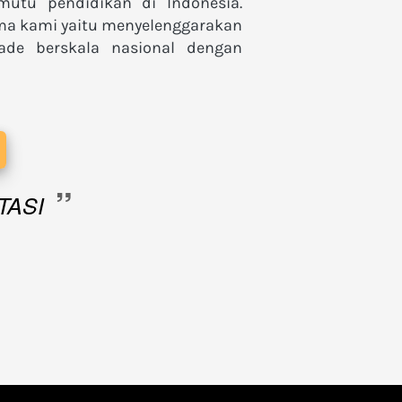
utu pendidikan di Indonesia. 
ma kami yaitu menyelenggarakan 
ade berskala nasional dengan 
”
TASI